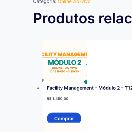
Categoria:
Online Ao-vivo
-
Módulo
Produtos rela
1
–
T87
quantidade
Facility Management – Módulo 2 – T1
R$
1.450,00
Comprar