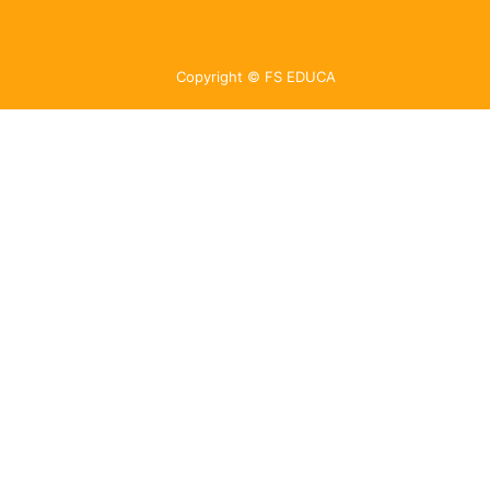
Copyright © FS EDUCA
FS EDUCA
Online
Olá, como podemos ajudar hoje?
Por favor, informe seus dados para iniciarmos seu atendimento!
Nome
E-mail
Telefone