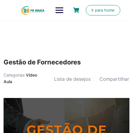
Skip
to
Ir para home
content
Gestão de Fornecedores
Categorias
Vídeo
Lista de desejos
Compartilhar
Aula