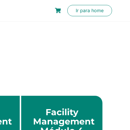
Ir para home
Facility
nt
Management