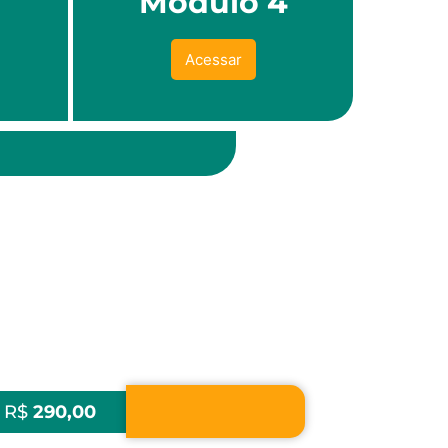
3
Módulo 4
Acessar
x R$
290,00