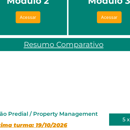
Módulo 2
Módulo 
Acessar
Acessar
Resumo Comparativo
ão Predial / Property Management
5 
ima turma: 19/10/2026