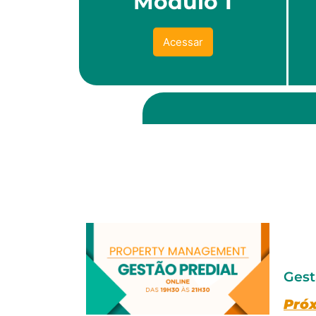
Módulo 1
Acessar
Gest
Próx